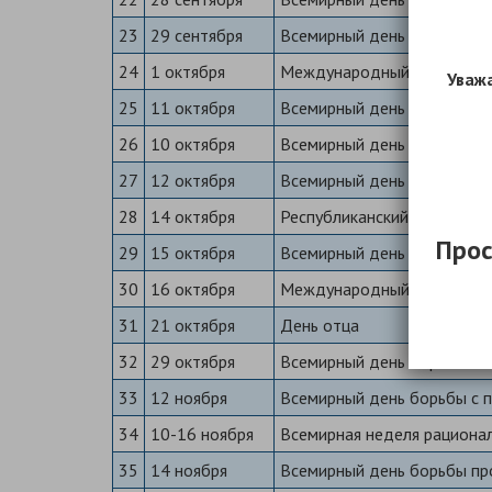
23
29 сентября
Всемирный день сердца
24
1 октября
Международный день пож
Уважа
25
11 октября
Всемирный день паллиатив
26
10 октября
Всемирный день психическ
27
12 октября
Всемирный день артрита
28
14 октября
Республиканский день мате
Прос
29
15 октября
Всемирный день чистых ру
30
16 октября
Международный день здор
31
21 октября
День отца
32
29 октября
Всемирный день борьбы с 
33
12 ноября
Всемирный день борьбы с 
34
10-16 ноября
Всемирная неделя рациона
35
14 ноября
Всемирный день борьбы пр