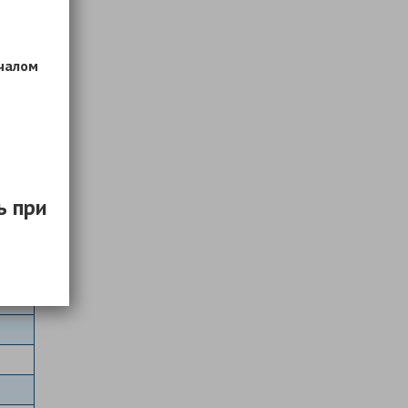
ачалом
ь при