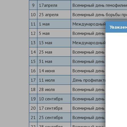
9
17апреля
Всемирный день гемофили
10
25 апреля
Всемирный день борьбы пр
11
1 мая
Международный «Астма-д
Уважае
12
5 мая
Всемирный день гигиены ру
13
15 мая
Международный день семь
14
25 мая
Всемирный день щитовидн
15
31 мая
Всемирный день без табак
16
14 июня
Всемирный день донора кр
17
11 июля
День профилактики алкого
18
28 июля
Всемирный день борьбы с 
19
10 сентября
Всемирный день предотвра
20
17 сентября
Всемирный день безопасно
21
25 сентября
Всемирный день легких
22
28 сентября
Всемирный день борьбы пр