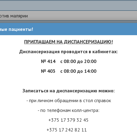
и
отив малярии
ень»
мые пациенты!
к
ПРИГЛАШАЕМ НА ДИСПАНСЕРИЗАЦИЮ!
и
Диспансеризация проводится в кабинетах:
ой железы
№ 414
с 08:00 до 20:00
а
№ 403
с 08:00 до 14:00
ови
лизма
Записаться на диспансеризацию можно:
гепатитом
- при личном обращении в стол справок
щения самоубийств
- по телефонам колл-центра:
сти пациентов
+375 17 379 32 45
+375 17 242 82 11
отив бешенства