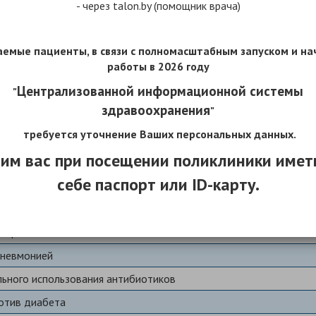
- через talon.by (помощник врача)
илых людей
емые пациенты, в связи с полномасштабным запуском и н
работы
в 2026 году
ной и хосписной помощи
Централизованной информационной системы
"
ого здоровья
здравоохранения
"
требуется уточнение Ваших персональных данных.
ри
им вас при посещении поликлиники имет
к
себе паспорт или ID-карту.
ового питания
псориазом
пневмонией
льного использования антибиотиков
отив диабета