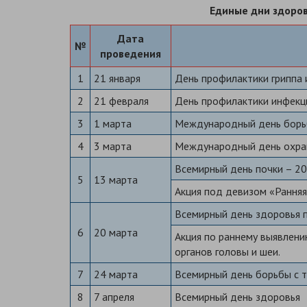
Единые дни здоров
Дата
№
проведения
1
21 января
День профилактики гриппа 
2
21 февраля
День профилактики инфекц
3
1 марта
Международный день борь
4
3 марта
Международный день охран
Всемирный день почки – 20
5
13 марта
Акция под девизом «Ранняя
Всемирный день здоровья п
6
20 марта
Акция по раннему выявлени
органов головы и шеи.
7
24 марта
Всемирный день борьбы с 
8
7 апреля
Всемирный день здоровья