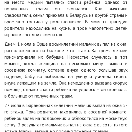
на место медики пытались спасти ребенка, однако от
полученных травм он скончался. Как выяснили
следователи, семья приехала в Беларусь из другой страны и
временно гостила у родственников. В момент трагедии
родители находились на кухне, а трое малолетних детей
играли в соседних комнатах.
Днем 1 июля в Орше восьмилетний мальчик выпал из окна,
расположенного на балконе 7-го этажа. За тремя детьми
присматривала их бабушка. Несчастье случилось в тот
момент, когда женщина на несколько минут вышла в
соседнюю комнату, оставив внука одного. Услышав звук
падения, бабушка выбежала на улицу и увидела своего
внука лежащим на земле. Она немедленно вызвала скорую
помощь, однако спасти ребенка не удалось – он скончался
в больнице от полученных травм.
27 июля в Барановичах 6-летний мальчик выпал из окна 5-
го этажа. Пока родители находились в соседней комнате,
ребенок залез на подоконник и облокотился на москитную
сетку. В результате мальчик выпал из окна с высоты пятого
этажа. Малыш выжил, но получил тяжелые травмы.