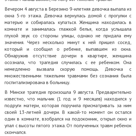
Вечером 4 августа в Березино 9-илетняя девочка выпала из
окна 5-го этажа. Девочка вернулась домой с прогулки с
матерью и собиралась купаться. Женщина находилась в
комнате и занималась глажкой белья, когда услышала
глухой звук со стороны улицы, однако не придала ему
значения. Через несколько минут к ней пришел сосед,
который и сообщил о ребенке, выпавшем из окна.
Обнаружив отсутствие дочери в квартире, женщина
осознала, что трагедия случилась с ее ребенком. Она
немедленно вызвала скорую помощь. Девочка с
множественными тяжелыми травмами без сознания была
госпитализирована в больницу.
В Минске трагедия произошла 9 августа. Предварительно
известно, что мальчик (1 год и 9 месяцев) находился у
подруги матери, которая поручила присматривать за ним
своей 13-летней дочери. В какой-то момент он остался
один в комнате, взобрался на подоконник, открыл окно и
упал с высоты пятого этажа. От полученных травм ребенок
скончался.