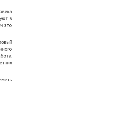
овека
вуют в
ям это
ровый
нного
абота.
етних
иметь