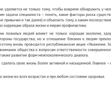
ии уделяется не только тому, чтобы вовремя обнаружить у чел
тим задача специалиста – понять, какие факторы риска сущест
е привычки и так далее) и объяснить тому, к каким последстви
о коррекции образа жизни и мерам профилактики.
зни пожилых людей влияет не только хорошая экология, здо
тороны государства, но и отношение близких к людям прекло
оэтому вновь проводится республиканская акция «Уважение. З
 внимания общества к вопросам ответственности совершеннол
 также развитие форм межпоколенческого диалога.
 сделать свою жизнь более активной и насыщенной. Главное – 
во жизни во всех возрастах и при любом состоянии здоровья.