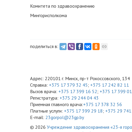
Комитета по здравоохранению
Мингорисполкома И.В.То
поделиться в:
Адрес: 220101 г. Минск, пр-т Рокоссовского, 134
Справка:
+375 17 379 32 45
;
+375 17 242 82 11
Вызов врача:
+375 17 399 16 52
;
+375 17 399 01
Регистратура:
+375 29 244 04 43
Приемная главного врача:
+375 17 378 32 56
Платные услуги:
+375 17 399 29 18
;
+375 29 741
E-mail:
23gorpol@23gp.by
© 2026
Учреждение здравоохранения «23-я город