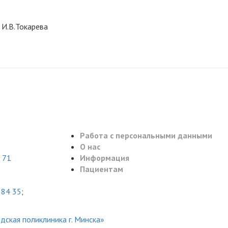
карева
Работа с персональными данными
О нас
 71
Информация
Пациентам
 84 35
;
ская поликлиника г. Минска»