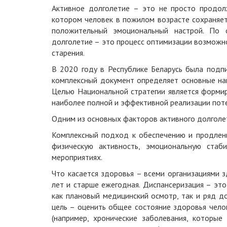
Активное долголетие – это не просто продолж
котором человек в пожилом возрасте сохраняет
положительный эмоциональный настрой. По о
долголетие – это процесс оптимизации возможн
старения.
В 2020 году в Республике Беларусь была подпи
комплексный документ определяет основные нап
Целью Национальной стратегии является формир
наиболее полной и эффективной реализации пот
Одним из основных факторов активного долголе
Комплексный подход к обеспечению и продлени
физическую активность, эмоциональную стаб
мероприятиях.
Что касается здоровья – всеми организациями 
лет и старше ежегодная. Диспансеризация – эт
как плановый медицинский осмотр, так и ряд д
цель – оценить общее состояние здоровья чело
(например, хронические заболевания, которы