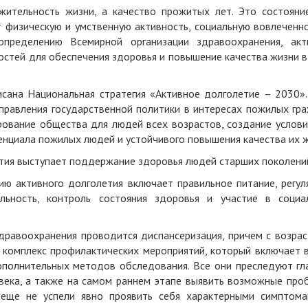
ительность жизни, а качество прожитых лет. Это состояние
 физическую и умственную активность, социальную вовлеченно
пределению Всемирной организации здравоохранения, акт
остей для обеспечения здоровья и повышение качества жизни в
сана Национальная стратегия «Активное долголетие – 2030».
равления государственной политики в интересах пожилых гра
ование общества для людей всех возрастов, создание услови
енциала пожилых людей и устойчивого повышения качества их ж
тия выступает поддержание здоровья людей старших поколени
ю активного долголетия включает правильное питание, регул
ильность, контроль состояния здоровья и участие в социа
здравоохранения проводится диспансеризация, причем с возрас
о комплекс профилактических мероприятий, который включает в
ополнительных методов обследования. Все они преследуют гл
века, а также на самом раннем этапе выявить возможные про
е еще не успели явно проявить себя характерными симптома