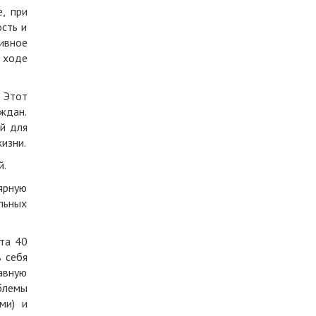
, при
сть и
ивное
 ходе
 Этот
ждан.
й для
изни.
й.
ярную
льных
та 40
 себя
авную
блемы
ми) и