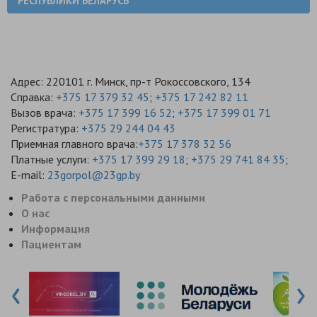
РЕСПУБЛИКИ БЕЛАРУСЬ
Адрес: 220101 г. Минск, пр-т Рокоссовского, 134
Справка:
+375 17 379 32 45
;
+375 17 242 82 11
Вызов врача:
+375 17 399 16 52
;
+375 17 399 01 71
Регистратура:
+375 29 244 04 43
Приемная главного врача:
+375 17 378 32 56
Платные услуги:
+375 17 399 29 18
;
+375 29 741 84 35
;
E-mail:
23gorpol@23gp.by
Работа с персональными данными
О нас
Информация
Пациентам
‹
›