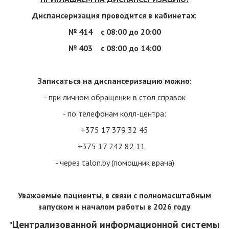
grazhdan/vyezdnoj-priem-grazhdan
Диспансеризация проводится в кабинетах:
№ 414
с 08:00 до 20:00
№ 403
с 08:00 до 14:00
поделиться в:
Записаться на диспансеризацию можно:
- при личном обращении в стол справок
- по телефонам колл-центра:
МЕНЮ РАЗДЕЛА
+375 17 379 32 45
ЭЛЕКТРОННОЕ ОБРАЩЕНИЕ
+375 17 242 82 11
КНИГА ЗАМЕЧАНИЙ И ПРЕДЛОЖЕНИЙ
- через talon.by (помощник врача)
ГРАФИК ПРИЕМА ГРАЖДАН
Уважаемые пациенты, в связи с полномасштабным
ГРАФИК ПРЯМЫХ ТЕЛЕФОННЫХ ЛИНИЙ
запуском и началом работы
в 2026 году
Централизованной информационной системы
"
ГРАФИК ПРЯМЫХ ТЕЛЕФОННЫХ ЛИНИЙ КОМИТЕТА ПО