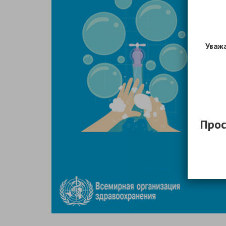
Уважа
Прос