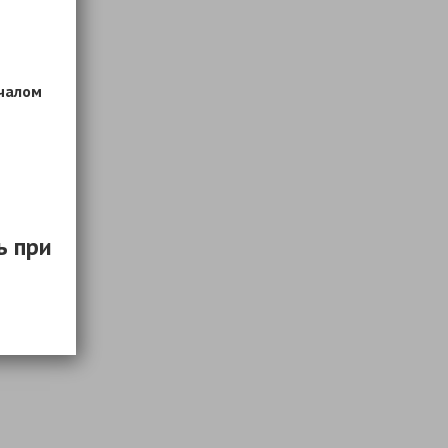
ачалом
ь при