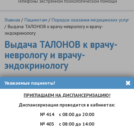
Телефоны экстренной психологической помощи
Главная
/
Пациентам
/
Порядок оказания медицинских услуг
/
Выдача ТАЛОНОВ к врачу-неврологу и врачу-
эндокринологу
Выдача ТАЛОНОВ к врачу-
неврологу и врачу-
эндокринологу
УВАЖАЕМЫЕ ПАЦИЕНТЫ!
Уважаемые пациенты!
Обращаем Ваше внимание:
ПРИГЛАШАЕМ НА ДИСПАНСЕРИЗАЦИЮ!
ВЫДАЧА ТАЛОНОВ к ВРАЧУ-НЕВРОЛОГУ, ВРАЧУ-
Диспансеризация проводится в кабинетах:
ЭНДОКРИНОЛОГУ осуществляется врачом общей
№ 414
с 08:00 до 20:00
практики
после
врачебного осмотра.
№ 403
с 08:00 до 14:00
Прием пациентов, состоящих на диспансерном учете у
врача-эндокринолога, врача-невролога, осуществляется