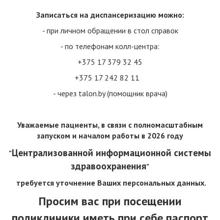
согласно предварительной записи в Журналах
Записаться на диспансеризацию можно:
диспансерных пациентов,находящихся в кабинетах врачей-
специалистов
- при личном обращении в стол справок
- по телефонам колл-центра:
+375 17 379 32 45
+375 17 242 82 11
поделиться в:
- через talon.by (помощник врача)
МЕНЮ РАЗДЕЛА
Уважаемые пациенты, в связи с полномасштабным
запуском и началом работы
в 2026 году
КАК ЗАКАЗАТЬ ТАЛОН НА ПРИЕМ К ВРАЧАМ
СПЕЦИАЛИСТАМ
Централизованной информационной системы
"
здравоохранения
ВЫДАЧА ТАЛОНОВ К ВРАЧУ-НЕВРОЛОГУ И ВРАЧУ-
"
ЭНДОКРИНОЛОГУ
требуется уточнение Ваших персональных данных.
ВЫПИСКА РЕЦЕПТОВ
Просим вас при посещении
поликлиники иметь при себе паспорт
«ЭЛЕКТРОННЫЙ РЕЦЕПТ»