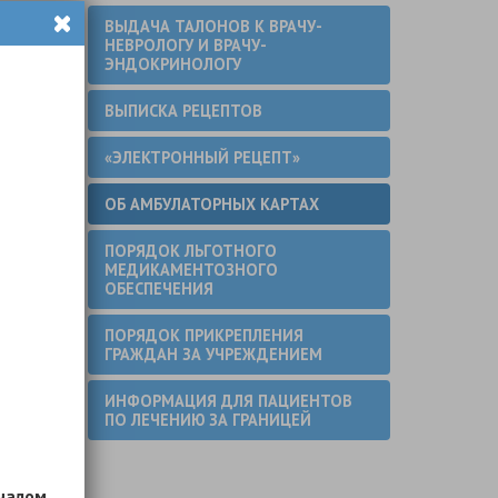
ВЫДАЧА ТАЛОНОВ К ВРАЧУ-
НЕВРОЛОГУ И ВРАЧУ-
(в
ЭНДОКРИНОЛОГУ
ВЫПИСКА РЕЦЕПТОВ
«ЭЛЕКТРОННЫЙ РЕЦЕПТ»
ОБ АМБУЛАТОРНЫХ КАРТАХ
нской
ПОРЯДОК ЛЬГОТНОГО
МЕДИКАМЕНТОЗНОГО
ОБЕСПЕЧЕНИЯ
ее
ПОРЯДОК ПРИКРЕПЛЕНИЯ
ГРАЖДАН ЗА УЧРЕЖДЕНИЕМ
ИНФОРМАЦИЯ ДЛЯ ПАЦИЕНТОВ
ам не
ПО ЛЕЧЕНИЮ ЗА ГРАНИЦЕЙ
анами
ачалом