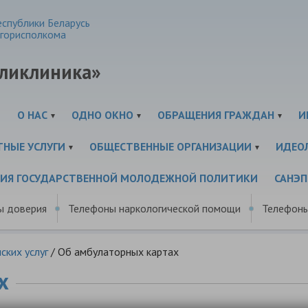
спублики Беларусь
горисполкома
оликлиника»
И
О НАС
ОДНО ОКНО
ОБРАЩЕНИЯ ГРАЖДАН
И
ТНЫЕ УСЛУГИ
ОБЩЕСТВЕННЫЕ ОРГАНИЗАЦИИ
ИДЕО
ЦИЯ ГОСУДАРСТВЕННОЙ МОЛОДЕЖНОЙ ПОЛИТИКИ
САНЭ
ы доверия
Телефоны наркологической помощи
Телефоны
ских услуг
/
Об амбулаторных картах
х