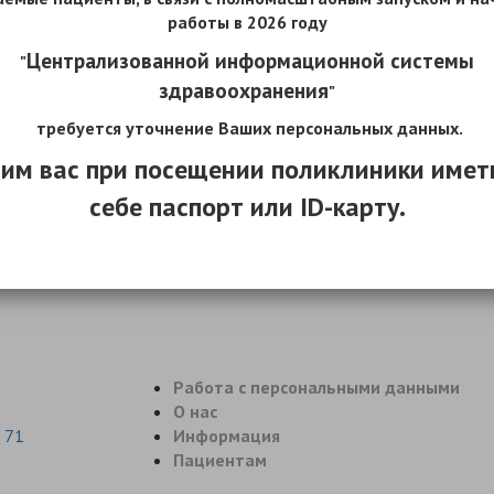
ки Беларусь № 200 от 26.04.2010), выдается выписка из медици
работы
в 2026 году
я в учреждение (в доврачебный кабинет отделения профилакти
Централизованной информационной системы
"
здравоохранения
"
ией о порядке заполнения формы 1 здр/у-10 «Медицинская спра
а из медицинских документов» (утв. постановлением Министер
требуется уточнение Ваших персональных данных.
2010 г. № 92).
им вас при посещении поликлиники имет
себе паспорт или ID-карту.
Работа с персональными данными
О нас
 71
Информация
Пациентам