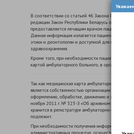
Уважае
В соответствии со статьей 46 Закона Республики
редакции Закон Республики Беларусь от 10 июля 
предоставляется лечащим врачом пациенту или ли
Данная информация излагается пациенту лечащи
этики и деонтологии и доступной для понимания
здравоохранения.
Кроме того, при необходимости пациент или его
картой амбулаторного больного, в организации з
Так как медицинская карта амбулаторного больно
является собственностью организации здравоохр
оформлению, обработке, движению и хранению п
ноября 2011 г. № 323-З «Об архивном деле и дел
хранится в регистратуре амбулаторно-поликлини
подлежит.
При необходимости получения информации из ме
административных процедур, осуществляемых го
Уважа