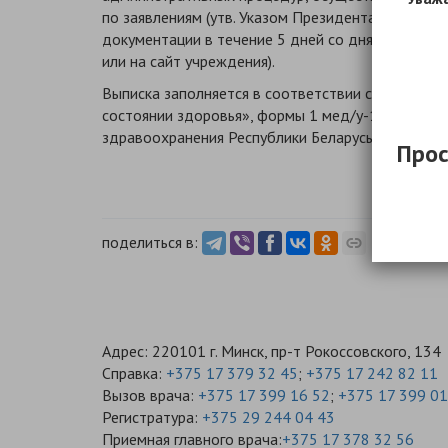
по заявлениям (утв. Указом Президента Республи
документации в течение 5 дней со дня обращени
или на сайт учреждения).
Выписка заполняется в соответствии с Инструкц
состоянии здоровья», формы 1 мед/у-10 «Выписк
здравоохранения Республики Беларусь от 9 июля 
Прос
поделиться в:
Адрес: 220101 г. Минск, пр-т Рокоссовского, 134
Справка:
+375 17 379 32 45
;
+375 17 242 82 11
Вызов врача:
+375 17 399 16 52
;
+375 17 399 01
Регистратура:
+375 29 244 04 43
Приемная главного врача:
+375 17 378 32 56