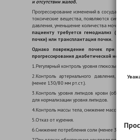
и отсутствии жалоб.
Прогрессирование изменений в сосудах почек пр
токсические вещества, появляются симптомы тя
давления, уменьшение количества мочи, одышка
пациенту требуется гемодиализ (процедур
почки) или трансплантация почки.
Однако повреждение почек при сахарно
прогрессирования диабетической нефропати
1.Регулярный контроль уровня глюкозы в крови и
2.Контроль артериального давления, достиже
Уважа
(менее 130/80 мм рт.ст.).
3.Контроль уровня липидов крови (общего холе
для нормализации уровня липидов.
4.Контроль массы тела, снижение массы тела при
5.Отказ от курения.
Прос
6.Снижение потребления соли (менее 3г в сутки).
7.При отеках обеспечение контроля потребляемо