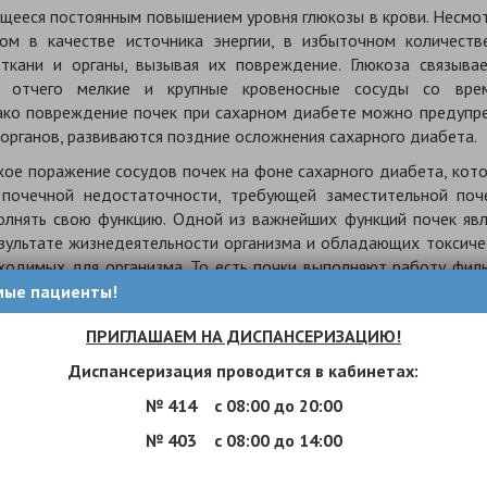
ееся постоянным повышением уровня глюкозы в крови. Несмот
мом в качестве источника энергии, в избыточном количеств
ткани и органы, вызывая их повреждение. Глюкоза связывае
, отчего мелкие и крупные кровеносные сосуды со вре
ако повреждение почек при сахарном диабете можно предупре
органов, развиваются поздние осложнения сахарного диабета.
ое поражение сосудов почек на фоне сахарного диабета, кото
 почечной недостаточности, требующей заместительной поч
полнять свою функцию. Одной из важнейших функций почек явл
зультате жизнедеятельности организма и обладающих токсиче
ходимых для организма. То есть почки выполняют работу филь
мые пациенты!
 является белок,
который в норме почки задержив
ПРИГЛАШАЕМ НА ДИСПАНСЕРИЗАЦИЮ!
при сахарном диабете вследствие повреждения сосудистой с
Диспансеризация проводится в кабинетах:
че – важный симптом нефропатии. Альбумин – это белок, мол
является самым ранним признаком проблем с почками при сах
№ 414
с 08:00 до 20:00
ень небольшое его количество. Как только их работа хоть не
№ 403
с 08:00 до 14:00
ше.
Поэтому пациентам с сахарным диабетом обязательно не 
ние в ней белка (микроальбумина) даже при хорошем самочув