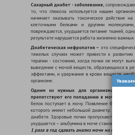
Сахарный диабет - заболевание,
сопровождающ
то, что глюкоза используется нашим организ
начинает оказывать токсическое действие на 
клеточными белками и другими молекулами
повреждаются, ухудшается питание тканей, одн
результате нарушается работа жизненно важных 
Диабетическая нефропатия –
это специфическ
тяжелых случаях может привести к развитию
терапии - состоянию, когда почки не могут вы
выведение с мочой веществ, образующихся в ре
эффектами, и удержание в крови веществ, необ
организме.
Уважае
Одним из нужных для организма веществ
препятствуют его попаданию в мочу.
Однако 
белок поступает в мочу. Появление белка в мо
которого имеют небольшой диаметр. Альбумин 
диабете. Здоровые почки пропускают в мочу оч
ухудшается – альбумина в моче становится боль
1 раза в год сдавать анализ мочи на определе