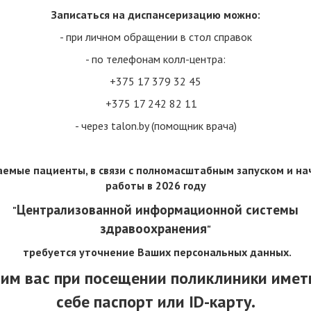
Записаться на диспансеризацию можно:
иводит к тому, что почки перестают выводить воду и другие, 
- при личном обращении в стол справок
желого нарушения функции почек – отеки, повышение артериал
.
При развитии терминальной стадии почечной недостаточ
- по телефонам колл-центра:
а очищения крови с использованием аппарата искусств
+375 17 379 32 45
+375 17 242 82 11
м диабете можно предупредить. Профилактика разви
и включает:
- через talon.by (помощник врача)
 поддержание ее уровня в целевом для данного пациента диапаз
ние и поддержание целевых показателей артериального дав
емые пациенты, в связи с полномасштабным запуском и н
работы
в 2026 году
стерина и его фракций), при необходимости назначение препа
Централизованной информационной системы
"
здравоохранения
"
 ее избыточности или ожирении (на 5-10% в течение 3-6 месяцев
требуется уточнение Ваших персональных данных.
им вас при посещении поликлиники имет
себе паспорт или ID-карту.
й жидкости.