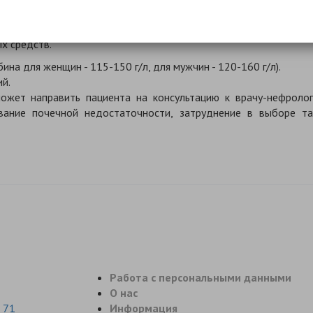
протективных и мочегонных препаратов.
х средств.
ина для женщин - 115-150 г/л, для мужчин - 120-160 г/л).
й.
ожет направить пациента на консультацию к врачу-нефролог
ование почечной недостаточности, затруднение в выборе та
Работа с персональными данными
О нас
 71
Информация