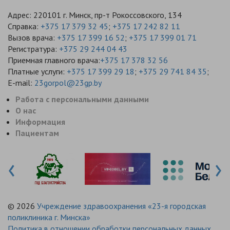
Адрес: 220101 г. Минск, пр-т Рокоссовского, 134
Справка:
+375 17 379 32 45
;
+375 17 242 82 11
Вызов врача:
+375 17 399 16 52
;
+375 17 399 01 71
Регистратура:
+375 29 244 04 43
Приемная главного врача:
+375 17 378 32 56
Платные услуги:
+375 17 399 29 18
;
+375 29 741 84 35
;
E-mail:
23gorpol@23gp.by
Работа с персональными данными
О нас
Информация
Пациентам
‹
›
© 2026
Учреждение здравоохранения «23-я городская
поликлиника г. Минска»
Политика в отношении обработки персональных данных